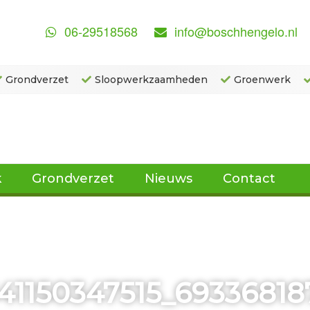
06-29518568
info@boschhengelo.nl
Grondverzet
Sloopwerkzaamheden
Groenwerk
k
Grondverzet
Nieuws
Contact
541150347515_6933681