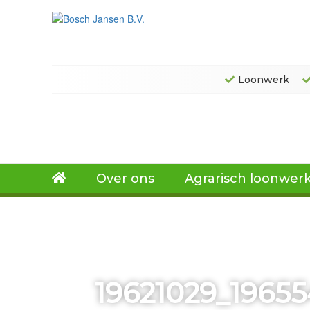
Loonwerk
Over ons
Agrarisch loonwer
19621029_1965