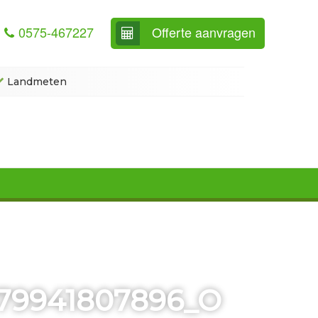
0575-467227
Offerte aanvragen
Landmeten
879941807896_O