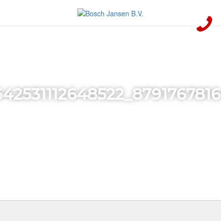
642531112648522_879176781