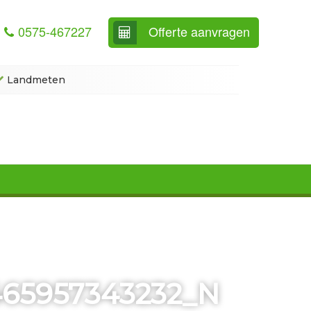
0575-467227
Offerte aanvragen
Landmeten
465957343232_N