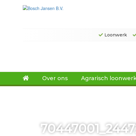
Loonwerk
Over ons
Agrarisch loonwer
70447001_2447