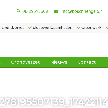
06-29518568
info@boschhengelo.nl
Grondverzet
Sloopwerkzaamheden
Groenwerk
k
Grondverzet
Nieuws
Contact
278195507139_1742211