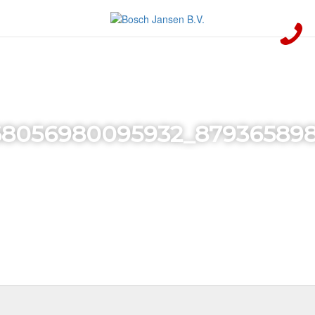
68056980095932_879365898